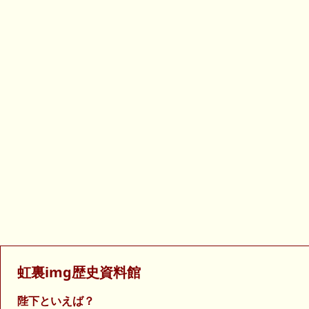
虹裏img歴史資料館
陛下といえば？