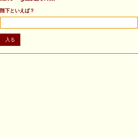
陛下といえば？
入る