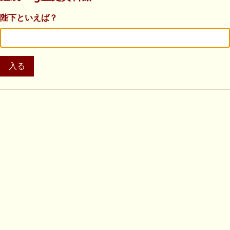
陛下といえば？
入る