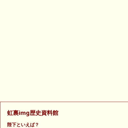
虹裏img歴史資料館
陛下といえば？