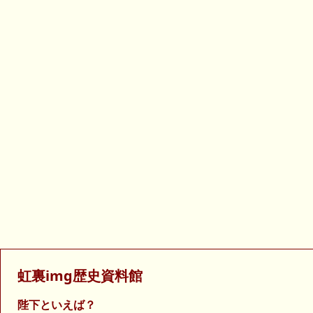
虹裏img歴史資料館
陛下といえば？