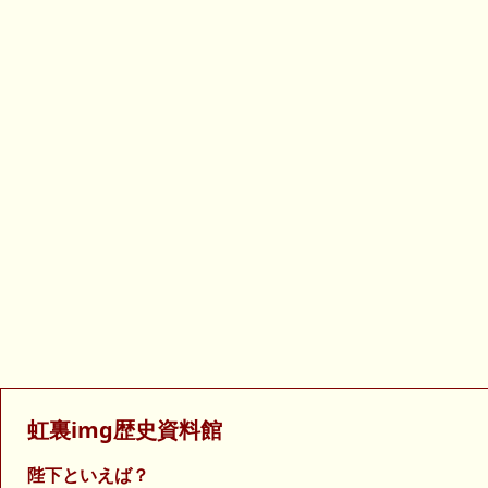
虹裏img歴史資料館
陛下といえば？