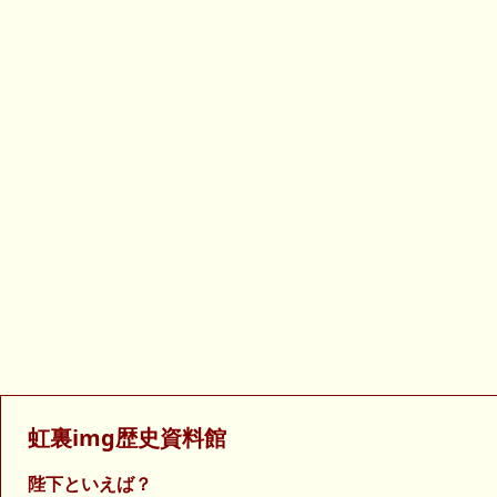
虹裏img歴史資料館
陛下といえば？