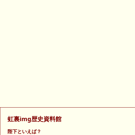
虹裏img歴史資料館
陛下といえば？