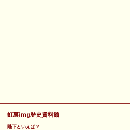
虹裏img歴史資料館
陛下といえば？