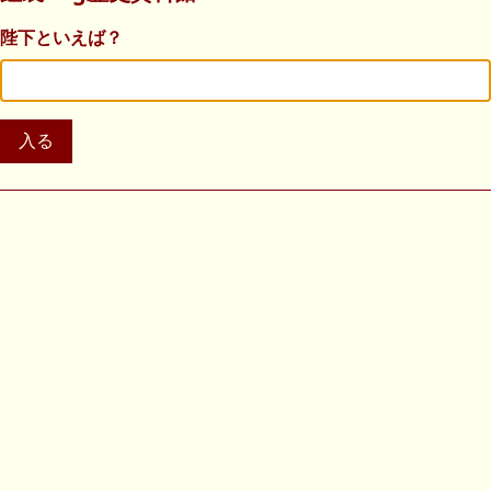
陛下といえば？
入る