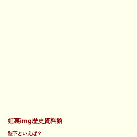
虹裏img歴史資料館
陛下といえば？