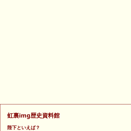
虹裏img歴史資料館
陛下といえば？