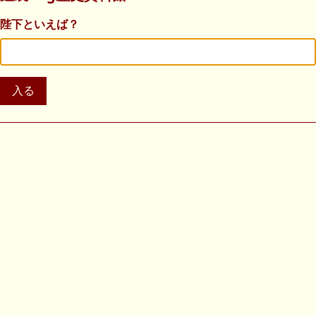
陛下といえば？
入る