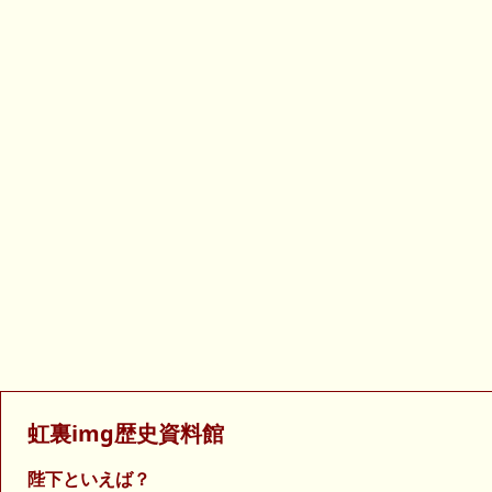
虹裏img歴史資料館
陛下といえば？