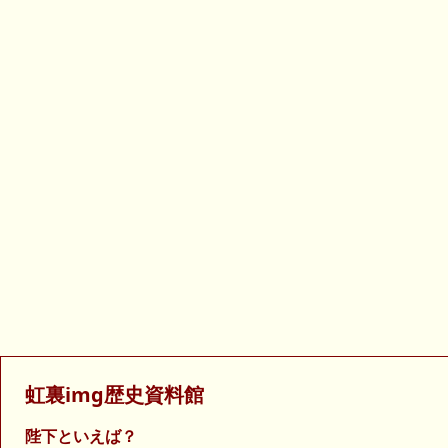
虹裏img歴史資料館
陛下といえば？