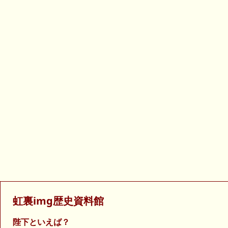
虹裏img歴史資料館
陛下といえば？