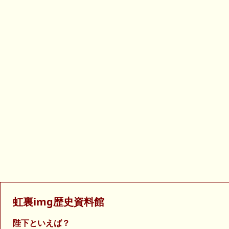
虹裏img歴史資料館
陛下といえば？