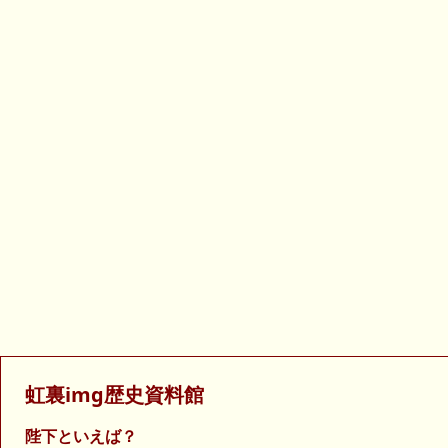
虹裏img歴史資料館
陛下といえば？