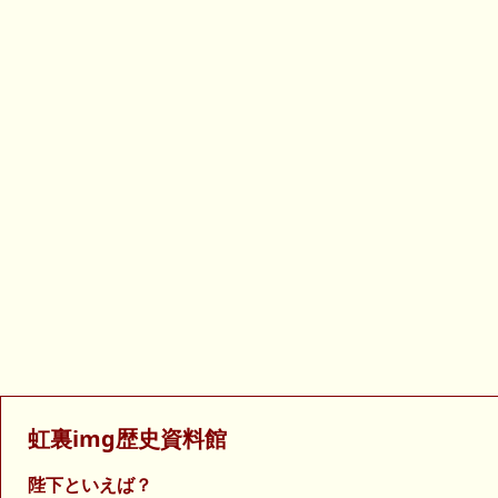
虹裏img歴史資料館
陛下といえば？