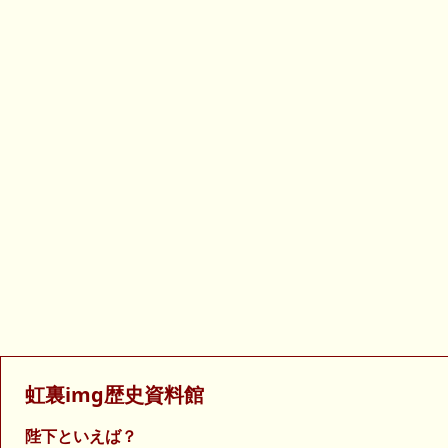
虹裏img歴史資料館
陛下といえば？