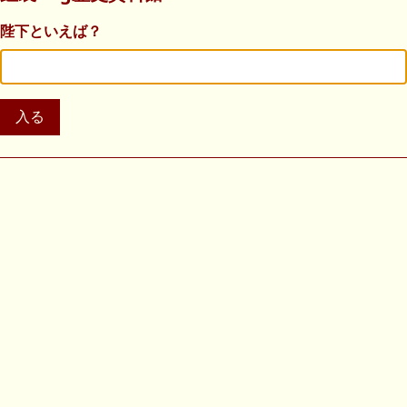
陛下といえば？
入る