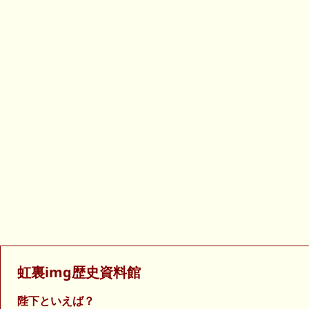
虹裏img歴史資料館
陛下といえば？