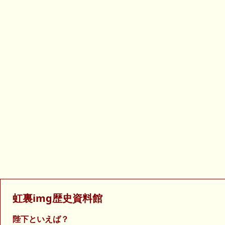
虹裏img歴史資料館
陛下といえば？