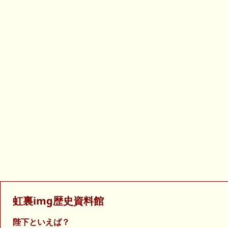
虹裏img歴史資料館
陛下といえば？