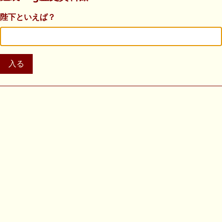
陛下といえば？
入る