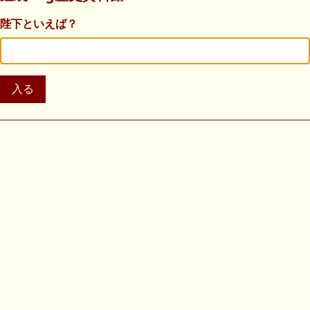
陛下といえば？
入る