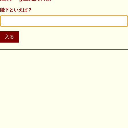
陛下といえば？
入る