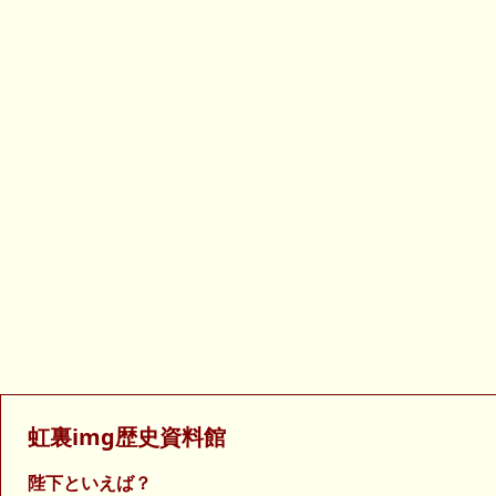
虹裏img歴史資料館
陛下といえば？