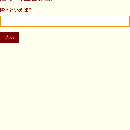
陛下といえば？
入る