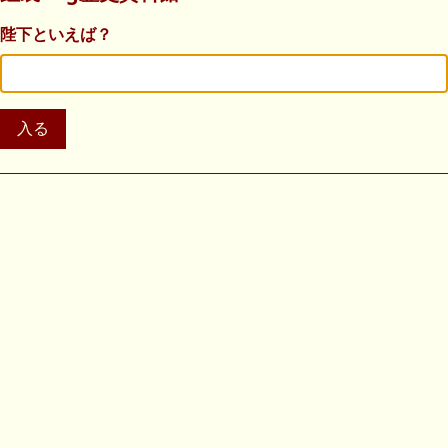
陛下といえば？
入る