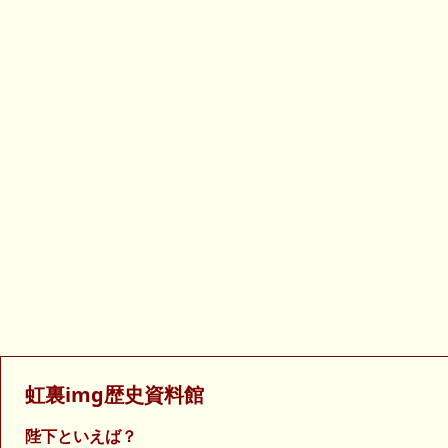
虹裏img歴史資料館
陛下といえば？