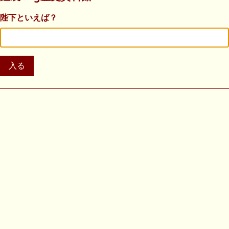
陛下といえば？
入る