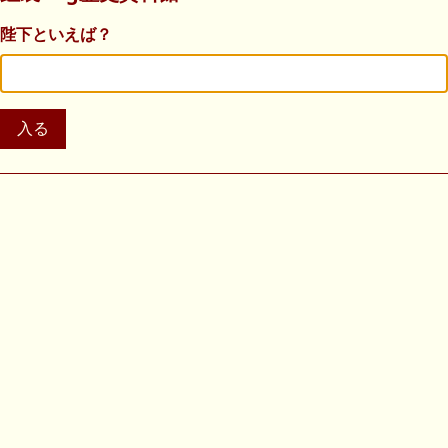
陛下といえば？
入る