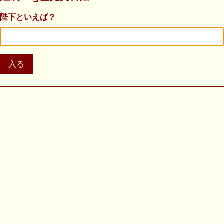
陛下といえば？
入る