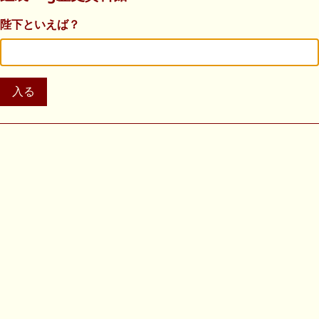
陛下といえば？
入る