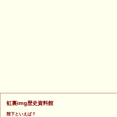
虹裏img歴史資料館
陛下といえば？