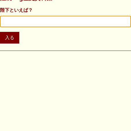
陛下といえば？
入る