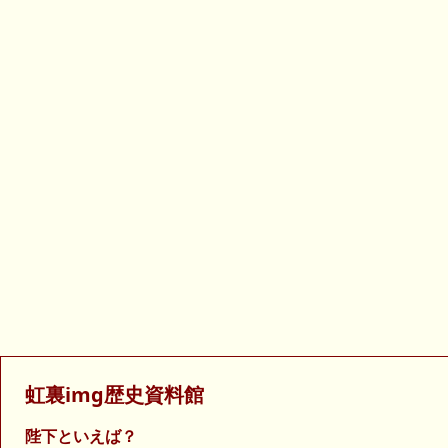
虹裏img歴史資料館
陛下といえば？