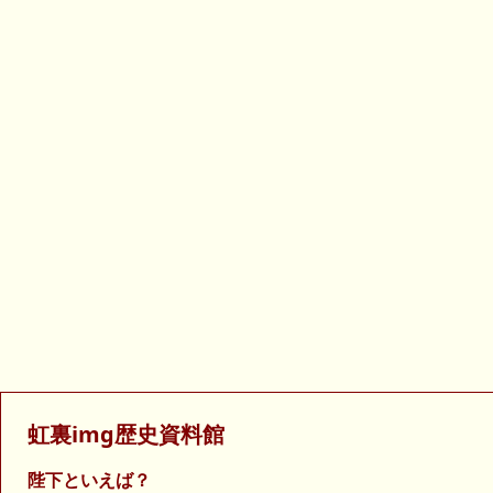
虹裏img歴史資料館
陛下といえば？