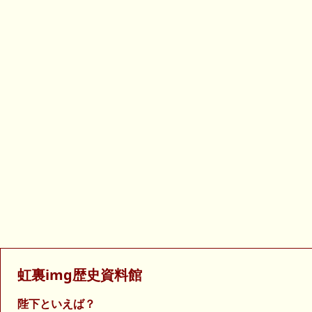
虹裏img歴史資料館
陛下といえば？