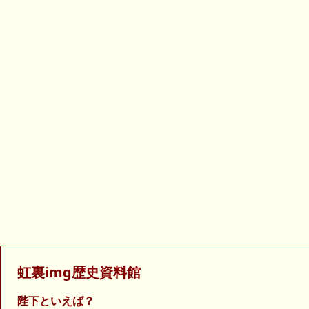
虹裏img歴史資料館
陛下といえば？