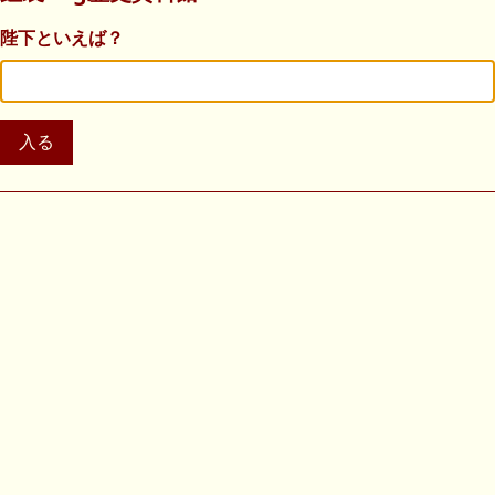
陛下といえば？
入る