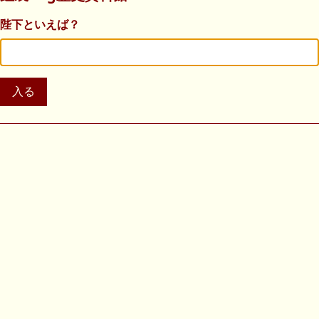
陛下といえば？
入る