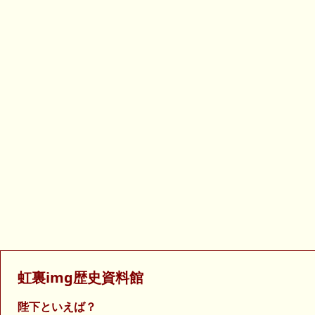
虹裏img歴史資料館
陛下といえば？