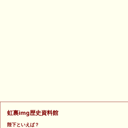
虹裏img歴史資料館
陛下といえば？