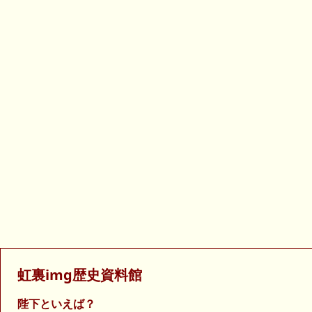
虹裏img歴史資料館
陛下といえば？