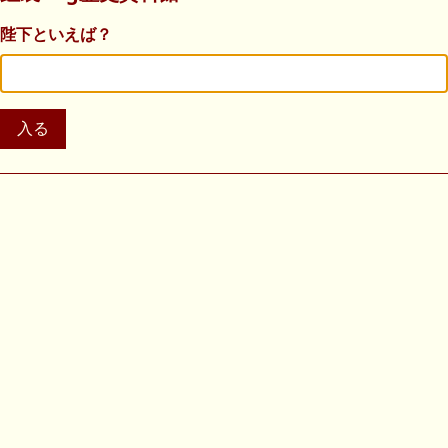
陛下といえば？
入る