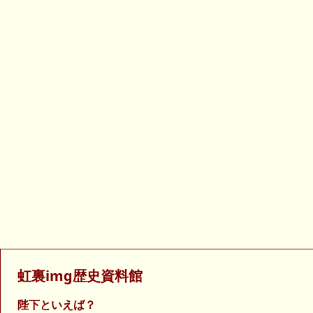
虹裏img歴史資料館
陛下といえば？