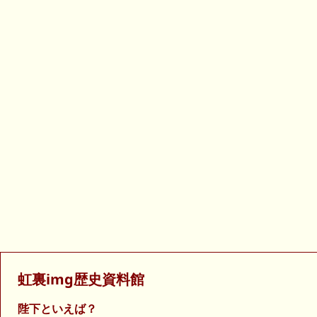
虹裏img歴史資料館
陛下といえば？