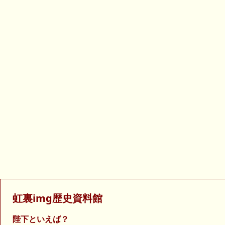
虹裏img歴史資料館
陛下といえば？